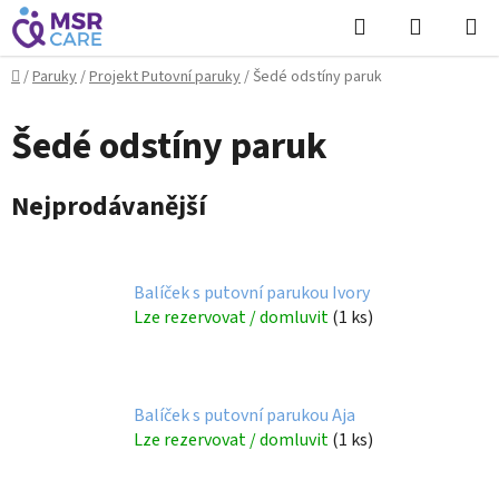
Přejít
Hledat
NÁKUPN
na
KOŠÍK
obsah
Domů
/
Paruky
/
Projekt Putovní paruky
/
Šedé odstíny paruk
Šedé odstíny paruk
Nejprodávanější
Balíček s putovní parukou Ivory
Lze rezervovat / domluvit
(1 ks)
Balíček s putovní parukou Aja
Lze rezervovat / domluvit
(1 ks)