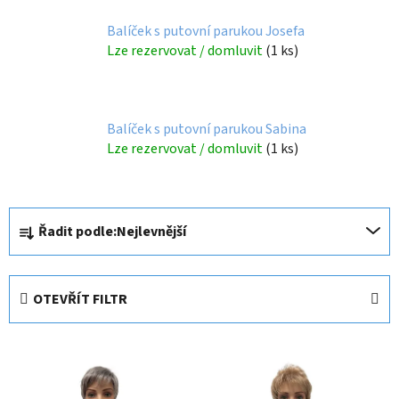
Balíček s putovní parukou Josefa
Lze rezervovat / domluvit
(1 ks)
Balíček s putovní parukou Sabina
Lze rezervovat / domluvit
(1 ks)
Ř
Řadit podle:
Nejlevnější
a
z
e
OTEVŘÍT FILTR
n
í
V
p
ý
r