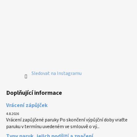
Sledovat na Instagramu
Doplňující informace
Vrácení zápůjček
4.8.2026
Vrácení zapůjčené paruky Po skončení výpůjční doby vraťte
paruku v termínu uvedeném ve smlouvě o vý...
Typy paruk, jejich podšití a značení