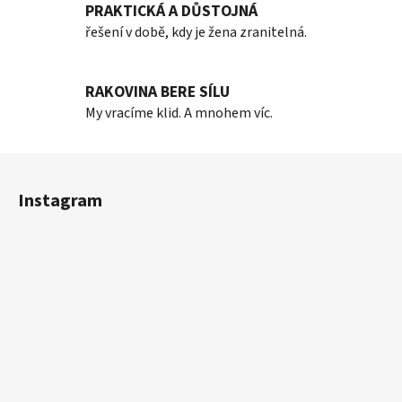
k
PRAKTICKÁ A DŮSTOJNÁ
y
řešení v době, kdy je žena zranitelná.
v
ý
p
RAKOVINA BERE SÍLU
i
My vracíme klid. A mnohem víc.
s
u
Z
á
Instagram
p
a
t
í