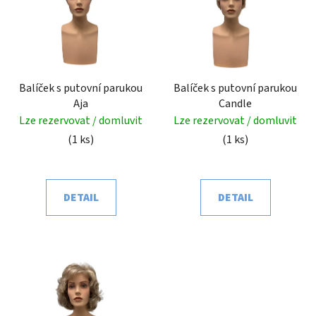
p
o
i
d
s
u
p
k
r
t
o
Balíček s putovní parukou
Balíček s putovní parukou
ů
Aja
Candle
d
Lze rezervovat / domluvit
Lze rezervovat / domluvit
u
(1 ks)
(1 ks)
k
t
ů
DETAIL
DETAIL