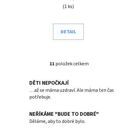
(1 ks)
DETAIL
11
položek celkem
O
v
l
DĚTI NEPOČKAJÍ
á
…až se máma uzdraví. Ale máma ten čas
d
potřebuje.
a
c
í
NEŘÍKÁME "BUDE TO DOBRÉ"
p
Děláme, aby to dobré bylo.
r
v