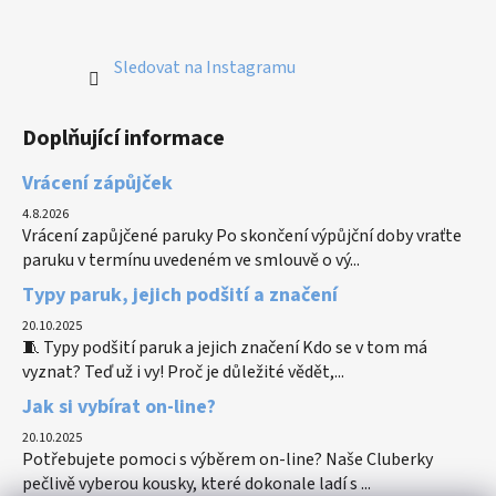
Sledovat na Instagramu
Doplňující informace
Vrácení zápůjček
4.8.2026
Vrácení zapůjčené paruky Po skončení výpůjční doby vraťte
paruku v termínu uvedeném ve smlouvě o vý...
Typy paruk, jejich podšití a značení
20.10.2025
🧵 Typy podšití paruk a jejich značení Kdo se v tom má
vyznat? Teď už i vy! Proč je důležité vědět,...
Jak si vybírat on-line?
20.10.2025
Potřebujete pomoci s výběrem on-line? Naše Cluberky
pečlivě vyberou kousky, které dokonale ladí s ...