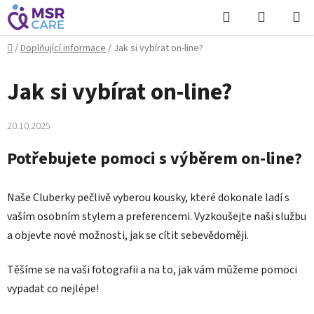
Přejít
Hledat
NÁKUPN
na
KOŠÍK
obsah
Domů
/
Doplňující informace
/
Jak si vybírat on-line?
Jak si vybírat on-line?
20.10.2025
Potřebujete pomoci s výběrem on-line?
Naše Cluberky pečlivě vyberou kousky, které dokonale ladí s
vaším osobním stylem a preferencemi. Vyzkoušejte naši službu
a objevte nové možnosti, jak se cítit sebevědoměji.
Těšíme se na vaši fotografii a na to, jak vám můžeme pomoci
vypadat co nejlépe!