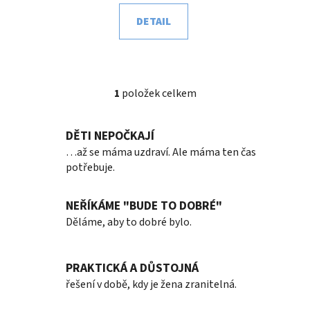
t
DETAIL
ů
1
položek celkem
O
v
l
DĚTI NEPOČKAJÍ
á
…až se máma uzdraví. Ale máma ten čas
d
potřebuje.
a
c
í
NEŘÍKÁME "BUDE TO DOBRÉ"
p
Děláme, aby to dobré bylo.
r
v
k
PRAKTICKÁ A DŮSTOJNÁ
y
řešení v době, kdy je žena zranitelná.
v