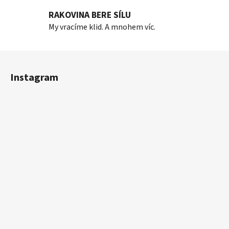
ý
p
RAKOVINA BERE SÍLU
i
My vracíme klid. A mnohem víc.
s
u
Z
á
Instagram
p
a
t
í