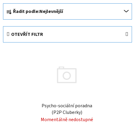
Ř
Řadit podle:
Nejlevnější
a
z
e
OTEVŘÍT FILTR
n
í
V
p
ý
r
p
o
i
d
s
u
p
k
r
t
o
Psycho-sociální poradna
ů
(P2P Cluberky)
d
Momentálně nedostupné
u
k