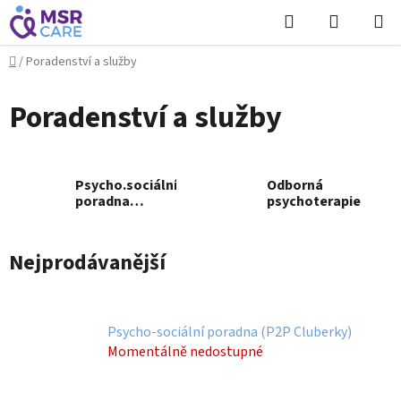
Přejít
Hledat
NÁKUPN
na
KOŠÍK
obsah
Domů
/
Poradenství a služby
Poradenství a služby
Psycho.sociální
Odborná
poradna
psychoterapie
(Cluberky)
Nejprodávanější
Psycho-sociální poradna (P2P Cluberky)
Momentálně nedostupné