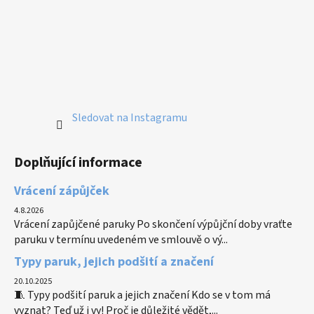
Sledovat na Instagramu
Doplňující informace
Vrácení zápůjček
4.8.2026
Vrácení zapůjčené paruky Po skončení výpůjční doby vraťte
paruku v termínu uvedeném ve smlouvě o vý...
Typy paruk, jejich podšití a značení
20.10.2025
🧵 Typy podšití paruk a jejich značení Kdo se v tom má
vyznat? Teď už i vy! Proč je důležité vědět,...