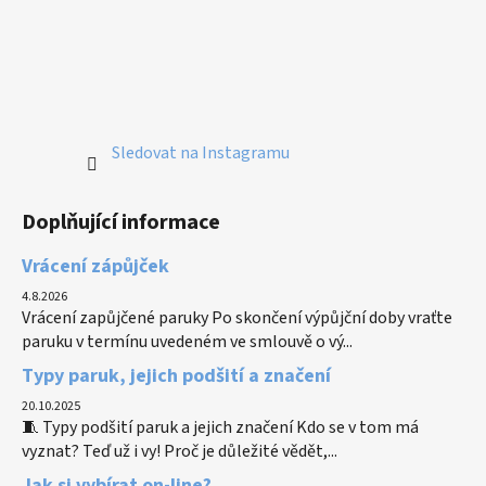
Sledovat na Instagramu
Doplňující informace
Vrácení zápůjček
4.8.2026
Vrácení zapůjčené paruky Po skončení výpůjční doby vraťte
paruku v termínu uvedeném ve smlouvě o vý...
Typy paruk, jejich podšití a značení
20.10.2025
🧵 Typy podšití paruk a jejich značení Kdo se v tom má
vyznat? Teď už i vy! Proč je důležité vědět,...
Jak si vybírat on-line?