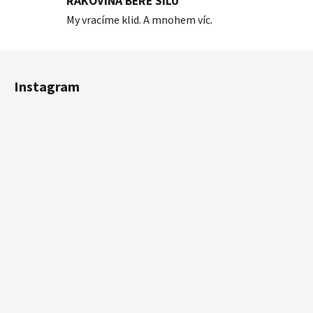
RAKOVINA BERE SÍLU
My vracíme klid. A mnohem víc.
Z
á
Instagram
p
a
t
í