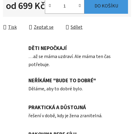
od
699 Kč
DO KOŠÍKU
Měrná cena:
Tisk
Zeptat se
Sdílet
DĚTI NEPOČKAJÍ
…až se máma uzdraví. Ale máma ten čas
potřebuje.
NEŘÍKÁME "BUDE TO DOBRÉ"
Děláme, aby to dobré bylo.
PRAKTICKÁ A DŮSTOJNÁ
řešení v době, kdy je žena zranitelná.