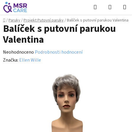
Přejít
Hledat
NÁKUPN
na
KOŠÍK
obsah
Domů
/
Paruky
/
Projekt Putovní paruky
/
Balíček s putovní parukou Valentina
Balíček s putovní parukou
Valentina
Průměrné
Neohodnoceno
Podrobnosti hodnocení
hodnocení
Značka:
Ellen Wille
produktu
je
0,0
z
5
hvězdiček.