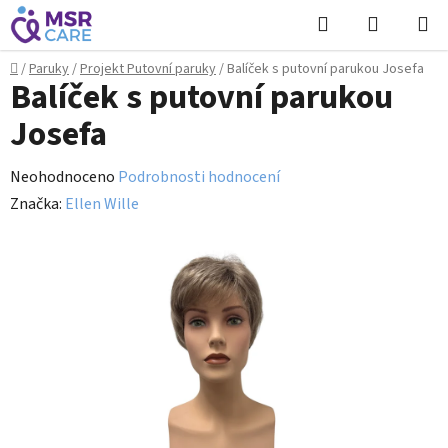
Přejít
Hledat
NÁKUPN
na
KOŠÍK
obsah
Domů
/
Paruky
/
Projekt Putovní paruky
/
Balíček s putovní parukou Josefa
Balíček s putovní parukou
Josefa
Průměrné
Neohodnoceno
Podrobnosti hodnocení
hodnocení
Značka:
Ellen Wille
produktu
je
0,0
z
5
hvězdiček.