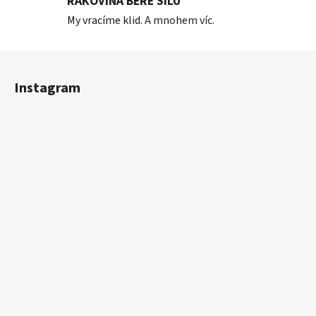
RAKOVINA BERE SÍLU
My vracíme klid. A mnohem víc.
Z
á
Instagram
p
a
t
í