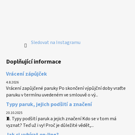
Sledovat na Instagramu
Doplňující informace
Vrácení zápůjček
4.8.2026
Vrácení zapůjčené paruky Po skončení výpůjční doby vraťte
paruku v termínu uvedeném ve smlouvě o vý...
Typy paruk, jejich podšití a značení
20.10.2025
🧵 Typy podšití paruk a jejich značení Kdo se v tom má
vyznat? Teď už i vy! Proč je důležité vědět,...
Jak si vybírat on-line?