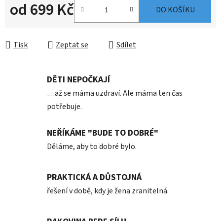
od
699 Kč
DO KOŠÍKU
Měrná cena:
Tisk
Zeptat se
Sdílet
DĚTI NEPOČKAJÍ
…až se máma uzdraví. Ale máma ten čas
potřebuje.
NEŘÍKÁME "BUDE TO DOBRÉ"
Děláme, aby to dobré bylo.
PRAKTICKÁ A DŮSTOJNÁ
řešení v době, kdy je žena zranitelná.