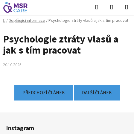
Přejít
Hledat
NÁKUPN
na
KOŠÍK
obsah
Domů
/
Doplňující informace
/
Psychologie ztráty vlasů a jak s tím pracovat
Psychologie ztráty vlasů a
jak s tím pracovat
20.10.2025
PŘEDCHOZÍ ČLÁNEK
DALŠÍ ČLÁNEK
Z
á
Instagram
p