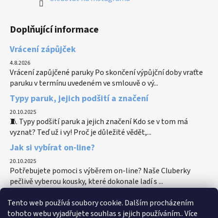
Doplňující informace
Vrácení zápůjček
4.8.2026
Vrácení zapůjčené paruky Po skončení výpůjční doby vraťte
paruku v termínu uvedeném ve smlouvě o vý...
Typy paruk, jejich podšití a značení
20.10.2025
🧵 Typy podšití paruk a jejich značení Kdo se v tom má
vyznat? Teď už i vy! Proč je důležité vědět,...
Jak si vybírat on-line?
20.10.2025
Potřebujete pomoci s výběrem on-line? Naše Cluberky
pečlivě vyberou kousky, které dokonale ladí s ...
Tento web používá soubory cookie. Dalším procházením
tohoto webu vyjadřujete souhlas s jejich používáním.. Více