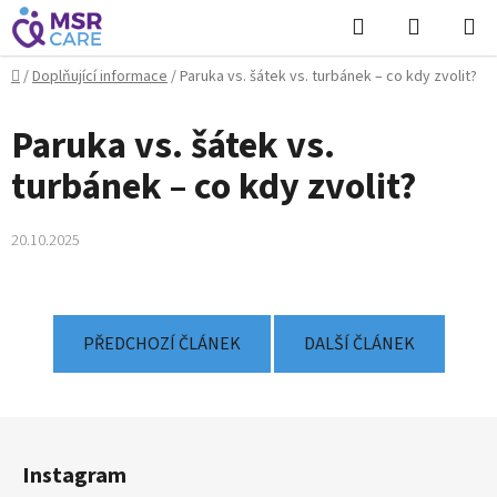
Přejít
Hledat
NÁKUPN
na
KOŠÍK
obsah
Domů
/
Doplňující informace
/
Paruka vs. šátek vs. turbánek – co kdy zvolit?
Paruka vs. šátek vs.
turbánek – co kdy zvolit?
20.10.2025
PŘEDCHOZÍ ČLÁNEK
DALŠÍ ČLÁNEK
Z
á
Instagram
p