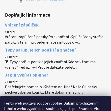
Doplňující informace
Vrácení zápůjček
4.8.2026
Vrácení zapůjčené paruky Po skončení výpůjční doby vraťte
paruku v termínu uvedeném ve smlouvě o vý...
Typy paruk, jejich podšití a značení
20.10.2025
🧵 Typy podšití paruk a jejich značení Kdo se v tom má
vyznat? Teď už i vy! Proč je důležité vědět,...
Jak si vybírat on-line?
20.10.2025
Potřebujete pomoci s výběrem on-line? Naše Cluberky
pečlivě vyberou kousky, které dokonale ladí s ...
Tento web používá soubory cookie. Dalším procházením
tohoto webu vyjadřujete souhlas s jejich používáním.. Více