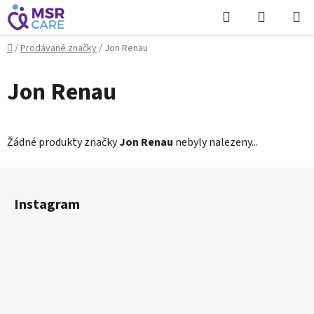
Přejít
Hledat
NÁKUPN
na
KOŠÍK
obsah
Domů
/
Prodávané značky
/
Jon Renau
Jon Renau
Žádné produkty značky
Jon Renau
nebyly nalezeny...
Z
á
Instagram
p
a
t
í