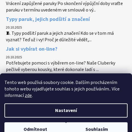
Vrácení zapůjčené paruky Po skončení výpůjční doby vraťte
paruku v termínu uvedeném ve smlouvě o vý...
Typy paruk, jejich podšití a značení
20.10.2025
🧵 Typy podšití paruk a jejich značení Kdo se v tom má
vyznat? Teď už i vy! Proč je důležité vědět,...
Jak si vybírat on-line?
20.10.2025
Potřebujete pomoci s výběrem on-line? Naše Cluberky
pečlivě vyberou kousky, které dokonale ladí s ...
Tento web používá soubory cookie. Dalším procházením
tohoto webu vyjadřujete souhlas s jejich používáním.. Více
informací
zde
.
Hlavní web spolku
Dobroshop MsR
Nastavení
Vytvořil Shoptet
Odmítnout
Souhlasím
Copyright 2026
Katalog služeb MsR
. Všechna práva