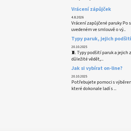
Vrácení zápůjček
4.8.2026
Vrácení zapůjčené paruky Po s
uvedeném ve smlouvě o vý...
Typy paruk, jejich podšit
20.10.2025
🧵 Typy podšití paruk a jejich
důležité vědět,...
Jak si vybírat on-line?
20.10.2025
Potřebujete pomoci s výběrem
které dokonale ladí s ...