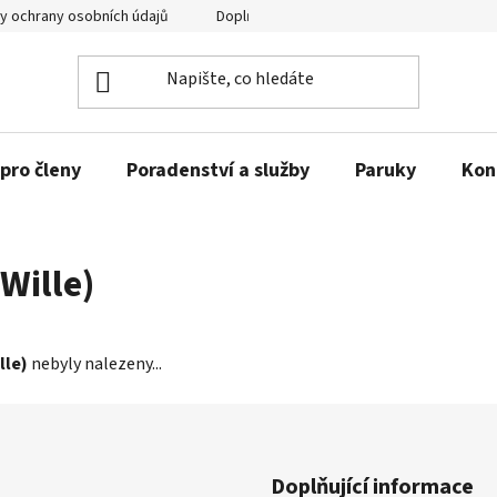
y ochrany osobních údajů
Doplňující informace
pro členy
Poradenství a služby
Paruky
Kon
Wille)
lle)
nebyly nalezeny...
Doplňující informace