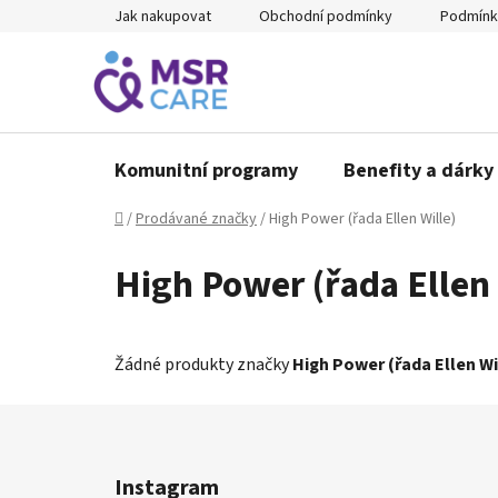
Přejít
Jak nakupovat
Obchodní podmínky
Podmínk
na
obsah
Komunitní programy
Benefity a dárky 
Domů
/
Prodávané značky
/
High Power (řada Ellen Wille)
High Power (řada Ellen 
Žádné produkty značky
High Power (řada Ellen Wi
Z
á
Instagram