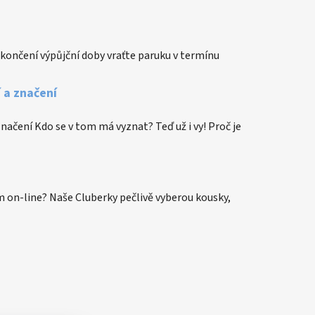
končení výpůjční doby vraťte paruku v termínu
í a značení
 značení Kdo se v tom má vyznat? Teď už i vy! Proč je
 on-line? Naše Cluberky pečlivě vyberou kousky,