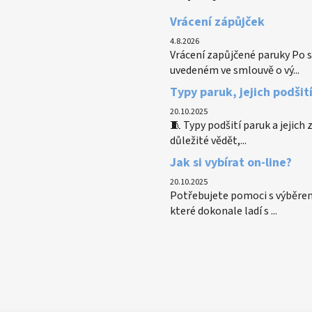
Vrácení zápůjček
4.8.2026
Vrácení zapůjčené paruky Po s
uvedeném ve smlouvě o vý...
Typy paruk, jejich podšit
20.10.2025
🧵 Typy podšití paruk a jejich
důležité vědět,...
Jak si vybírat on-line?
20.10.2025
Potřebujete pomoci s výběrem
které dokonale ladí s ...