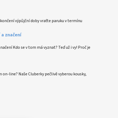
končení výpůjční doby vraťte paruku v termínu
í a značení
 značení Kdo se v tom má vyznat? Teď už i vy! Proč je
 on-line? Naše Cluberky pečlivě vyberou kousky,