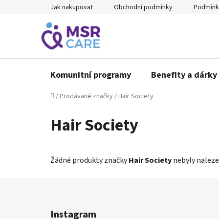
Přejít
Jak nakupovat
Obchodní podmínky
Podmínk
na
obsah
Komunitní programy
Benefity a dárky 
Domů
/
Prodávané značky
/
Hair Society
Hair Society
Žádné produkty značky
Hair Society
nebyly nalezen
Z
á
Instagram