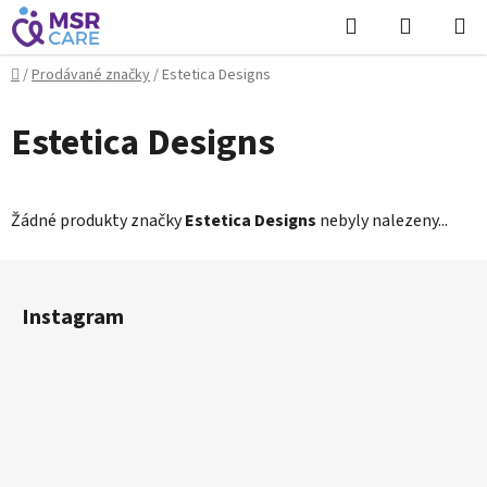
Přejít
Hledat
NÁKUPN
na
KOŠÍK
obsah
Domů
/
Prodávané značky
/
Estetica Designs
Estetica Designs
Žádné produkty značky
Estetica Designs
nebyly nalezeny...
Z
á
Instagram
p
a
t
í