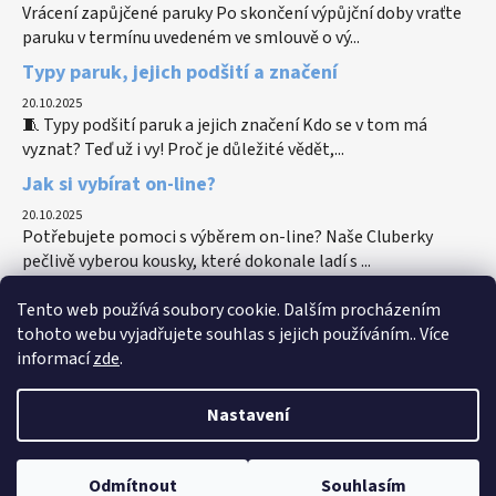
Vrácení zapůjčené paruky Po skončení výpůjční doby vraťte
paruku v termínu uvedeném ve smlouvě o vý...
Typy paruk, jejich podšití a značení
20.10.2025
🧵 Typy podšití paruk a jejich značení Kdo se v tom má
vyznat? Teď už i vy! Proč je důležité vědět,...
Jak si vybírat on-line?
20.10.2025
Potřebujete pomoci s výběrem on-line? Naše Cluberky
pečlivě vyberou kousky, které dokonale ladí s ...
Tento web používá soubory cookie. Dalším procházením
tohoto webu vyjadřujete souhlas s jejich používáním.. Více
informací
zde
.
Hlavní web spolku
Dobroshop MsR
Nastavení
Vytvořil Shoptet
Odmítnout
Souhlasím
Copyright 2026
Katalog služeb MsR
. Všechna práva