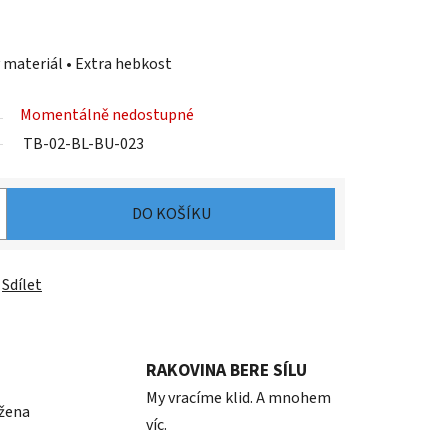
 materiál • Extra hebkost
Momentálně nedostupné
TB-02-BL-BU-023
DO KOŠÍKU
Sdílet
RAKOVINA BERE SÍLU
My vracíme klid. A mnohem
 žena
víc.