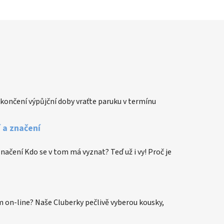
končení výpůjční doby vraťte paruku v termínu
í a značení
 značení Kdo se v tom má vyznat? Teď už i vy! Proč je
 on-line? Naše Cluberky pečlivě vyberou kousky,