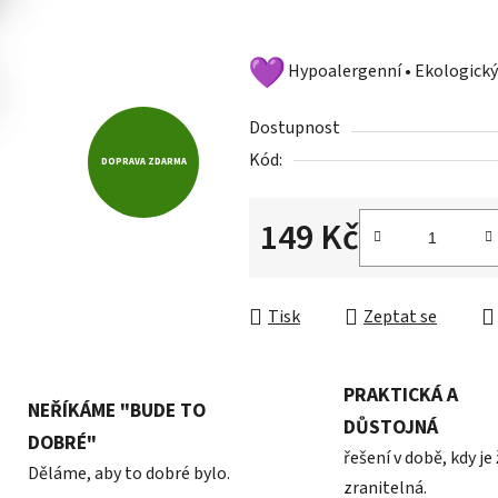
hvězdiček.
Hypoalergenní • Ekologický
Dostupnost
Kód:
DOPRAVA ZDARMA
149 Kč
Měrná cena:
Tisk
Zeptat se
PRAKTICKÁ A
NEŘÍKÁME "BUDE TO
DŮSTOJNÁ
DOBRÉ"
řešení v době, kdy je
Děláme, aby to dobré bylo.
zranitelná.