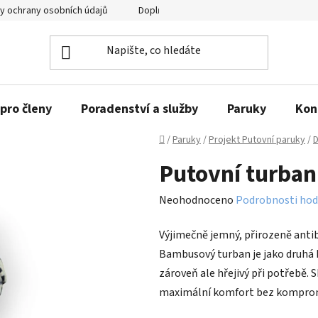
y ochrany osobních údajů
Doplňující informace
pro členy
Poradenství a služby
Paruky
Kon
Domů
/
Paruky
/
Projekt Putovní paruky
/
D
Putovní turba
Průměrné
Neohodnoceno
Podrobnosti hod
hodnocení
Výjimečně jemný, přirozeně antiba
produktu
Bambusový turban je jako druhá 
je
zároveň ale hřejivý při potřebě. 
0,0
maximální komfort bez kompro
z
5