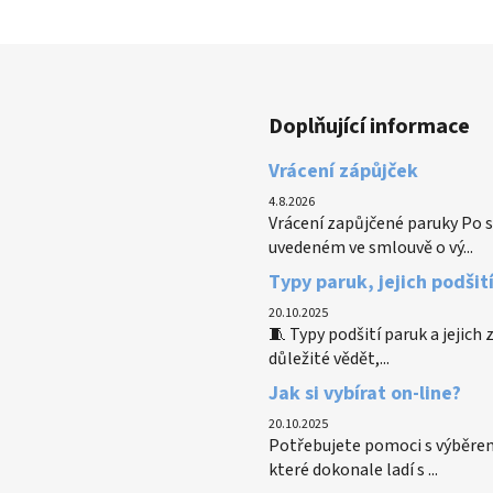
Doplňující informace
Vrácení zápůjček
4.8.2026
Vrácení zapůjčené paruky Po s
uvedeném ve smlouvě o vý...
Typy paruk, jejich podšit
20.10.2025
🧵 Typy podšití paruk a jejich
důležité vědět,...
Jak si vybírat on-line?
20.10.2025
Potřebujete pomoci s výběrem
které dokonale ladí s ...