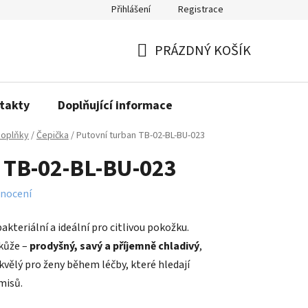
Přihlášení
Registrace
PRÁZDNÝ KOŠÍK
NÁKUPNÍ
KOŠÍK
takty
Doplňující informace
oplňky
/
Čepička
/
Putovní turban TB-02-BL-BU-023
n TB-02-BL-BU-023
nocení
kteriální a ideální pro citlivou pokožku.
kůže –
prodyšný, savý a příjemně chladivý
,
Skvělý pro ženy během léčby, které hledají
misů.