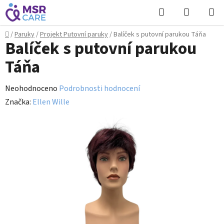
Přejít
Hledat
NÁKUPN
na
KOŠÍK
obsah
Domů
/
Paruky
/
Projekt Putovní paruky
/
Balíček s putovní parukou Táňa
Balíček s putovní parukou
Táňa
Průměrné
Neohodnoceno
Podrobnosti hodnocení
hodnocení
Značka:
Ellen Wille
produktu
je
0,0
z
5
hvězdiček.