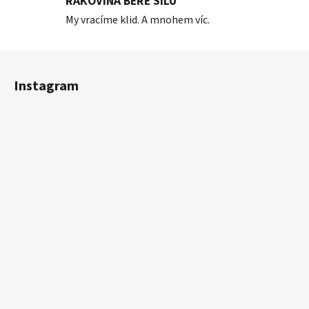
RAKOVINA BERE SÍLU
My vracíme klid. A mnohem víc.
Z
á
Instagram
p
a
t
í