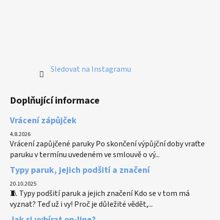
Sledovat na Instagramu
Doplňující informace
Vrácení zápůjček
4.8.2026
Vrácení zapůjčené paruky Po skončení výpůjční doby vraťte
paruku v termínu uvedeném ve smlouvě o vý...
Typy paruk, jejich podšití a značení
20.10.2025
🧵 Typy podšití paruk a jejich značení Kdo se v tom má
vyznat? Teď už i vy! Proč je důležité vědět,...
Jak si vybírat on-line?