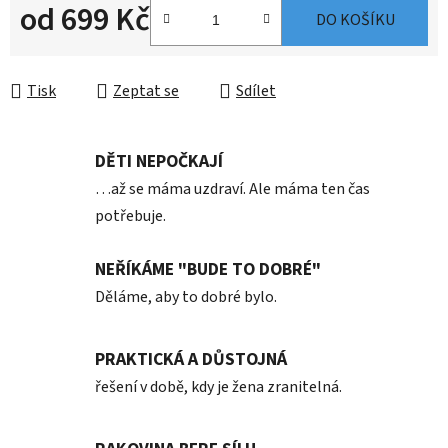
od
699 Kč
DO KOŠÍKU
Měrná cena:
Tisk
Zeptat se
Sdílet
DĚTI NEPOČKAJÍ
…až se máma uzdraví. Ale máma ten čas
potřebuje.
NEŘÍKÁME "BUDE TO DOBRÉ"
Děláme, aby to dobré bylo.
PRAKTICKÁ A DŮSTOJNÁ
řešení v době, kdy je žena zranitelná.