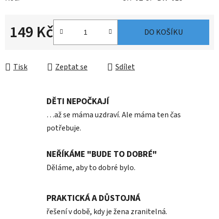
149 Kč
DO KOŠÍKU
Měrná cena:
Tisk
Zeptat se
Sdílet
DĚTI NEPOČKAJÍ
…až se máma uzdraví. Ale máma ten čas
potřebuje.
NEŘÍKÁME "BUDE TO DOBRÉ"
Děláme, aby to dobré bylo.
PRAKTICKÁ A DŮSTOJNÁ
řešení v době, kdy je žena zranitelná.