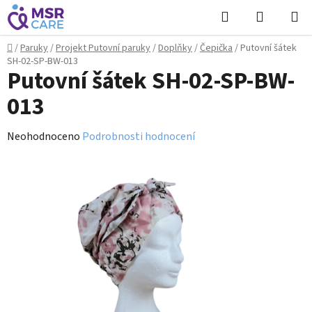
Přejít
Hledat
NÁKUPN
na
KOŠÍK
obsah
Domů
/
Paruky
/
Projekt Putovní paruky
/
Doplňky
/
Čepička
/
Putovní šátek
SH-02-SP-BW-013
Putovní šátek SH-02-SP-BW-
013
Průměrné
Neohodnoceno
Podrobnosti hodnocení
hodnocení
produktu
je
0,0
z
5
hvězdiček.