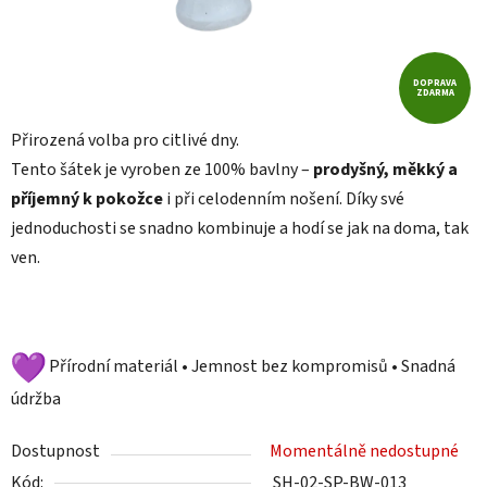
DOPRAVA
ZDARMA
Přirozená volba pro citlivé dny.
Tento šátek je vyroben ze 100% bavlny –
prodyšný, měkký a
příjemný k pokožce
i při celodenním nošení. Díky své
jednoduchosti se snadno kombinuje a hodí se jak na doma, tak
ven.
Přírodní materiál • Jemnost bez kompromisů • Snadná
údržba
Dostupnost
Momentálně nedostupné
Kód:
SH-02-SP-BW-013