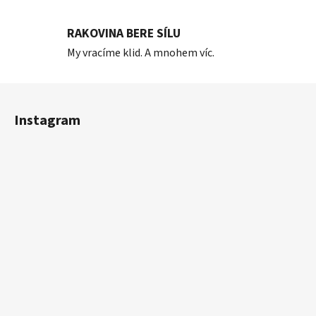
RAKOVINA BERE SÍLU
My vracíme klid. A mnohem víc.
Z
á
Instagram
p
a
t
í