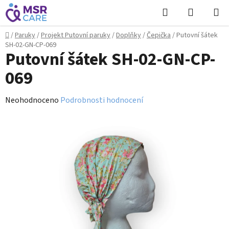
Přejít
Hledat
NÁKUPN
na
KOŠÍK
obsah
Domů
/
Paruky
/
Projekt Putovní paruky
/
Doplňky
/
Čepička
/
Putovní šátek
SH-02-GN-CP-069
Putovní šátek SH-02-GN-CP-
069
Průměrné
Neohodnoceno
Podrobnosti hodnocení
hodnocení
produktu
je
0,0
z
5
hvězdiček.