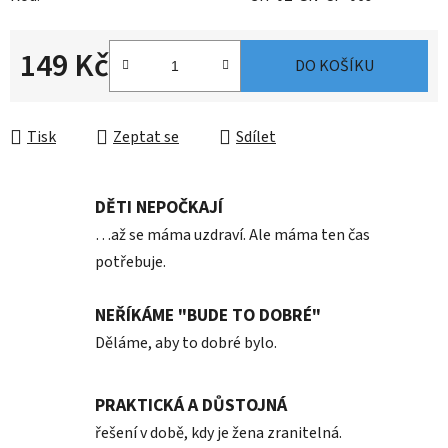
149 Kč
DO KOŠÍKU
Měrná cena:
Tisk
Zeptat se
Sdílet
DĚTI NEPOČKAJÍ
…až se máma uzdraví. Ale máma ten čas
potřebuje.
NEŘÍKÁME "BUDE TO DOBRÉ"
Děláme, aby to dobré bylo.
PRAKTICKÁ A DŮSTOJNÁ
řešení v době, kdy je žena zranitelná.