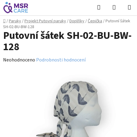
Přejít
Hledat
NÁKUPN
na
KOŠÍK
obsah
Domů
/
Paruky
/
Projekt Putovní paruky
/
Doplňky
/
Čepička
/
Putovní šátek
SH-02-BU-BW-128
Putovní šátek SH-02-BU-BW-
128
Průměrné
Neohodnoceno
Podrobnosti hodnocení
hodnocení
produktu
je
0,0
z
5
hvězdiček.