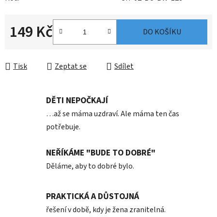
149 Kč
DO KOŠÍKU
Měrná cena:
Tisk
Zeptat se
Sdílet
DĚTI NEPOČKAJÍ
…až se máma uzdraví. Ale máma ten čas
potřebuje.
NEŘÍKÁME "BUDE TO DOBRÉ"
Děláme, aby to dobré bylo.
PRAKTICKÁ A DŮSTOJNÁ
řešení v době, kdy je žena zranitelná.