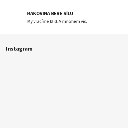
RAKOVINA BERE SÍLU
My vracíme klid. A mnohem víc.
Z
á
Instagram
p
a
t
í