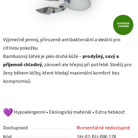
DOPRAVA
ZDARMA
Výjimečně jemný, přirozeně antibakteriální a ideální pro
citlivou pokožku.
Bambusový šátek je jako druhá kůže –
prodyšný, savý a
příjemně chladivý
, zároveň ale hřejivý při potřebě. Skvělý pro
ženy během léčby, které hledají maximální komfort bez
kompromisů.
Hypoalergenní • Ekologický materiál • Extra hebkost
Dostupnost
Momentálně nedostupné
Kód:
SH-02-BU-BW-128