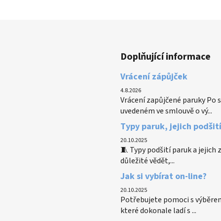
Doplňující informace
Vrácení zápůjček
4.8.2026
Vrácení zapůjčené paruky Po s
uvedeném ve smlouvě o vý...
Typy paruk, jejich podšit
20.10.2025
🧵 Typy podšití paruk a jejich
důležité vědět,...
Jak si vybírat on-line?
20.10.2025
Potřebujete pomoci s výběrem
které dokonale ladí s ...