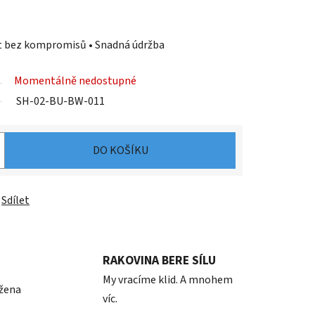
st bez kompromisů • Snadná údržba
Momentálně nedostupné
SH-02-BU-BW-011
DO KOŠÍKU
Sdílet
RAKOVINA BERE SÍLU
My vracíme klid. A mnohem
 žena
víc.