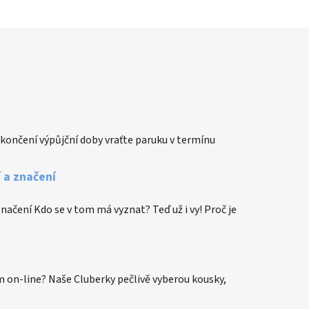
končení výpůjční doby vraťte paruku v termínu
í a značení
 značení Kdo se v tom má vyznat? Teď už i vy! Proč je
 on-line? Naše Cluberky pečlivě vyberou kousky,