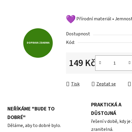
hvězdiček.
Přírodní materiál • Jemno
Dostupnost
Kód:
DOPRAVA ZDARMA
149 Kč
Měrná cena:
Tisk
Zeptat se
PRAKTICKÁ A
NEŘÍKÁME "BUDE TO
DŮSTOJNÁ
DOBRÉ"
řešení v době, kdy je
Děláme, aby to dobré bylo.
zranitelná.