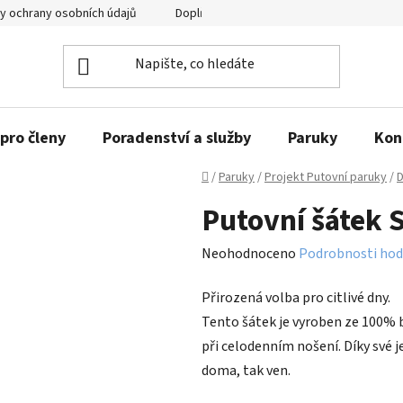
y ochrany osobních údajů
Doplňující informace
pro členy
Poradenství a služby
Paruky
Kon
Domů
/
Paruky
/
Projekt Putovní paruky
/
D
Putovní šátek
Průměrné
Neohodnoceno
Podrobnosti hod
hodnocení
Přirozená volba pro citlivé dny.
produktu
Tento šátek je vyroben ze 100% 
je
při celodenním nošení. Díky své 
0,0
doma, tak ven.
z
5