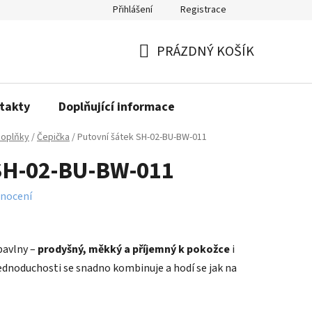
Přihlášení
Registrace
PRÁZDNÝ KOŠÍK
NÁKUPNÍ
KOŠÍK
takty
Doplňující informace
oplňky
/
Čepička
/
Putovní šátek SH-02-BU-BW-011
 SH-02-BU-BW-011
nocení
bavlny –
prodyšný, měkký a příjemný k pokožce
i
jednoduchosti se snadno kombinuje a hodí se jak na