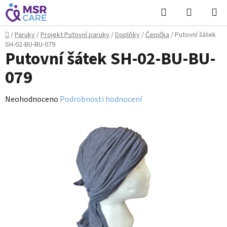
Přejít
Hledat
NÁKUPN
na
KOŠÍK
obsah
Domů
/
Paruky
/
Projekt Putovní paruky
/
Doplňky
/
Čepička
/
Putovní šátek
SH-02-BU-BU-079
Putovní šátek SH-02-BU-BU-
079
Průměrné
Neohodnoceno
Podrobnosti hodnocení
hodnocení
produktu
je
0,0
z
5
hvězdiček.