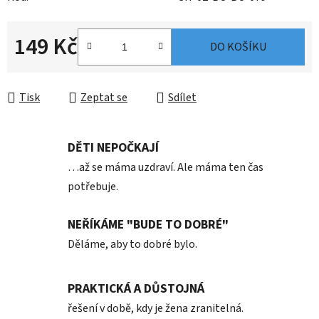
149 Kč
DO KOŠÍKU
Měrná cena:
Tisk
Zeptat se
Sdílet
DĚTI NEPOČKAJÍ
…až se máma uzdraví. Ale máma ten čas
potřebuje.
NEŘÍKÁME "BUDE TO DOBRÉ"
Děláme, aby to dobré bylo.
PRAKTICKÁ A DŮSTOJNÁ
řešení v době, kdy je žena zranitelná.