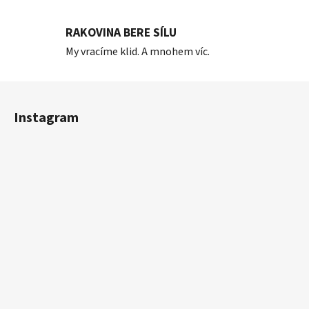
RAKOVINA BERE SÍLU
My vracíme klid. A mnohem víc.
Z
á
Instagram
p
a
t
í