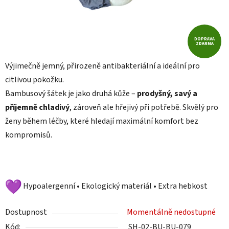
DOPRAVA
ZDARMA
Výjimečně jemný, přirozeně antibakteriální a ideální pro
citlivou pokožku.
Bambusový šátek je jako druhá kůže –
prodyšný, savý a
příjemně chladivý
, zároveň ale hřejivý při potřebě. Skvělý pro
ženy během léčby, které hledají maximální komfort bez
kompromisů.
Hypoalergenní • Ekologický materiál • Extra hebkost
Dostupnost
Momentálně nedostupné
Kód:
SH-02-BU-BU-079