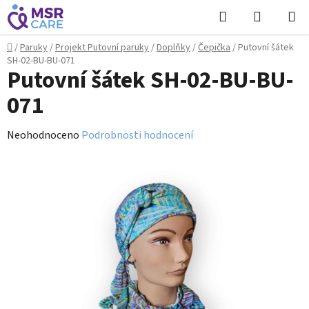
Přejít
Hledat
NÁKUPN
na
KOŠÍK
obsah
Domů
/
Paruky
/
Projekt Putovní paruky
/
Doplňky
/
Čepička
/
Putovní šátek
SH-02-BU-BU-071
Putovní šátek SH-02-BU-BU-
071
Průměrné
Neohodnoceno
Podrobnosti hodnocení
hodnocení
produktu
je
0,0
z
5
hvězdiček.