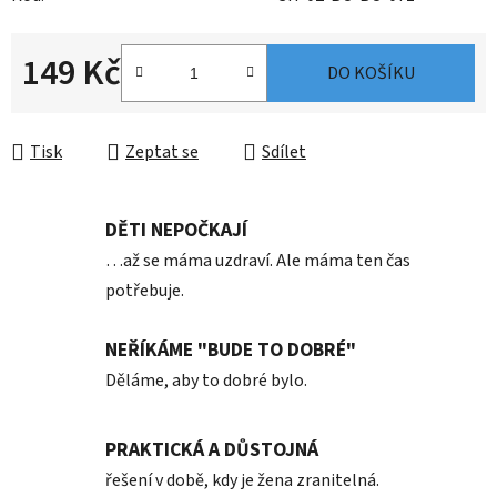
149 Kč
DO KOŠÍKU
Měrná cena:
Tisk
Zeptat se
Sdílet
DĚTI NEPOČKAJÍ
…až se máma uzdraví. Ale máma ten čas
potřebuje.
NEŘÍKÁME "BUDE TO DOBRÉ"
Děláme, aby to dobré bylo.
PRAKTICKÁ A DŮSTOJNÁ
řešení v době, kdy je žena zranitelná.