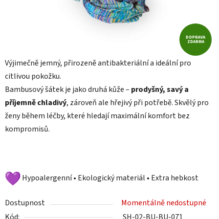
DOPRAVA
ZDARMA
Výjimečně jemný, přirozeně antibakteriální a ideální pro
citlivou pokožku.
Bambusový šátek je jako druhá kůže –
prodyšný, savý a
příjemně chladivý
, zároveň ale hřejivý při potřebě. Skvělý pro
ženy během léčby, které hledají maximální komfort bez
kompromisů.
Hypoalergenní • Ekologický materiál • Extra hebkost
Dostupnost
Momentálně nedostupné
Kód:
SH-02-BU-BU-071