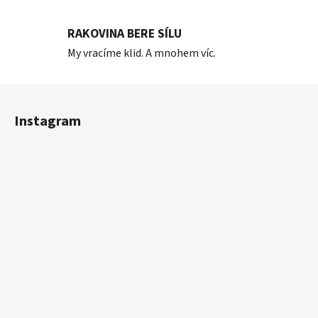
RAKOVINA BERE SÍLU
My vracíme klid. A mnohem víc.
Z
á
Instagram
p
a
t
í