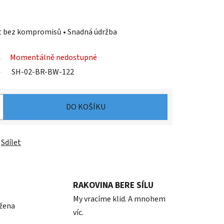
st bez kompromisů • Snadná údržba
Momentálně nedostupné
SH-02-BR-BW-122
DO KOŠÍKU
Sdílet
RAKOVINA BERE SÍLU
My vracíme klid. A mnohem
 žena
víc.