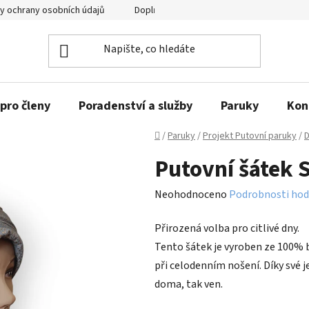
y ochrany osobních údajů
Doplňující informace
pro členy
Poradenství a služby
Paruky
Kon
Domů
/
Paruky
/
Projekt Putovní paruky
/
D
Putovní šátek
Průměrné
Neohodnoceno
Podrobnosti hod
hodnocení
Přirozená volba pro citlivé dny.
produktu
Tento šátek je vyroben ze 100% 
je
při celodenním nošení. Díky své 
0,0
doma, tak ven.
z
5