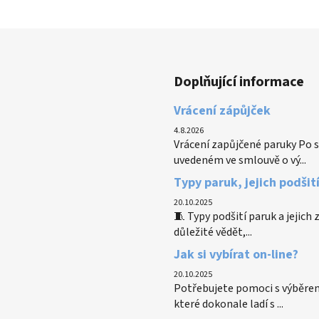
Doplňující informace
Vrácení zápůjček
4.8.2026
Vrácení zapůjčené paruky Po s
uvedeném ve smlouvě o vý...
Typy paruk, jejich podšit
20.10.2025
🧵 Typy podšití paruk a jejich
důležité vědět,...
Jak si vybírat on-line?
20.10.2025
Potřebujete pomoci s výběrem
které dokonale ladí s ...