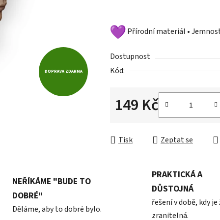
hvězdiček.
Přírodní materiál • Jemno
Dostupnost
Kód:
DOPRAVA ZDARMA
149 Kč
Měrná cena:
Tisk
Zeptat se
PRAKTICKÁ A
NEŘÍKÁME "BUDE TO
DŮSTOJNÁ
DOBRÉ"
řešení v době, kdy je
Děláme, aby to dobré bylo.
zranitelná.