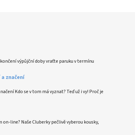
končení výpůjční doby vraťte paruku v termínu
í a značení
 značení Kdo se v tom má vyznat? Teď už i vy! Proč je
 on-line? Naše Cluberky pečlivě vyberou kousky,