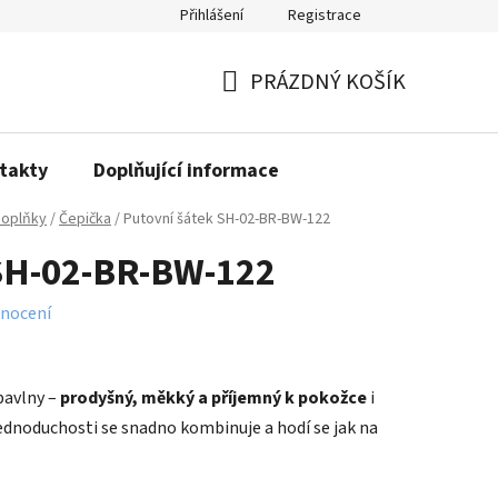
Přihlášení
Registrace
PRÁZDNÝ KOŠÍK
NÁKUPNÍ
KOŠÍK
takty
Doplňující informace
oplňky
/
Čepička
/
Putovní šátek SH-02-BR-BW-122
 SH-02-BR-BW-122
nocení
bavlny –
prodyšný, měkký a příjemný k pokožce
i
jednoduchosti se snadno kombinuje a hodí se jak na