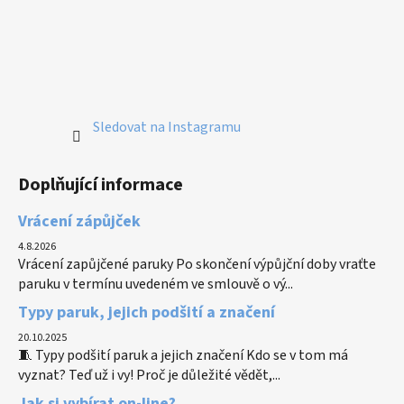
Sledovat na Instagramu
Doplňující informace
Vrácení zápůjček
4.8.2026
Vrácení zapůjčené paruky Po skončení výpůjční doby vraťte
paruku v termínu uvedeném ve smlouvě o vý...
Typy paruk, jejich podšití a značení
20.10.2025
🧵 Typy podšití paruk a jejich značení Kdo se v tom má
vyznat? Teď už i vy! Proč je důležité vědět,...
Jak si vybírat on-line?