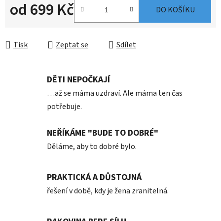
od
699 Kč
DO KOŠÍKU
Měrná cena:
Tisk
Zeptat se
Sdílet
DĚTI NEPOČKAJÍ
…až se máma uzdraví. Ale máma ten čas
potřebuje.
NEŘÍKÁME "BUDE TO DOBRÉ"
Děláme, aby to dobré bylo.
PRAKTICKÁ A DŮSTOJNÁ
řešení v době, kdy je žena zranitelná.