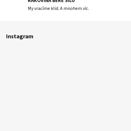
RAKOVINA BERE SÍLU
My vracíme klid. A mnohem víc.
Z
á
Instagram
p
a
t
í