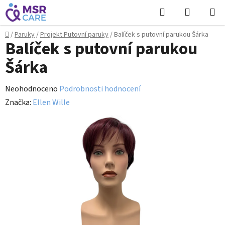
Přejít
Hledat
NÁKUPN
na
KOŠÍK
obsah
Domů
/
Paruky
/
Projekt Putovní paruky
/
Balíček s putovní parukou Šárka
Balíček s putovní parukou
Šárka
Průměrné
Neohodnoceno
Podrobnosti hodnocení
hodnocení
Značka:
Ellen Wille
produktu
je
0,0
z
5
hvězdiček.