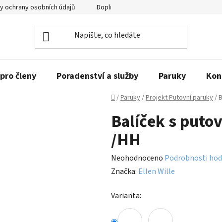
y ochrany osobních údajů
Doplňující informace
pro členy
Poradenství a služby
Paruky
Kon
Domů
/
Paruky
/
Projekt Putovní paruky
/
B
Balíček s puto
/HH
Průměrné
Neohodnoceno
Podrobnosti hod
hodnocení
Značka:
Ellen Wille
produktu
Varianta:
je
0,0