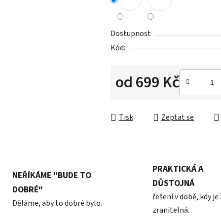
z
5
hvězdiček.
Dostupnost
Kód:
od
699 Kč
Měrná cena:
Tisk
Zeptat se
PRAKTICKÁ A
NEŘÍKÁME "BUDE TO
DŮSTOJNÁ
DOBRÉ"
řešení v době, kdy je
Děláme, aby to dobré bylo.
zranitelná.