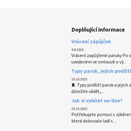
Doplňující informace
Vrácení zápůjček
4.8.2026
Vrácení zapůjčené paruky Po s
uvedeném ve smlouvě o vý...
Typy paruk, jejich podšit
20.10.2025
🧵 Typy podšití paruk a jejich
důležité vědět,...
Jak si vybírat on-line?
20.10.2025
Potřebujete pomoci s výběrem
které dokonale ladí s ...