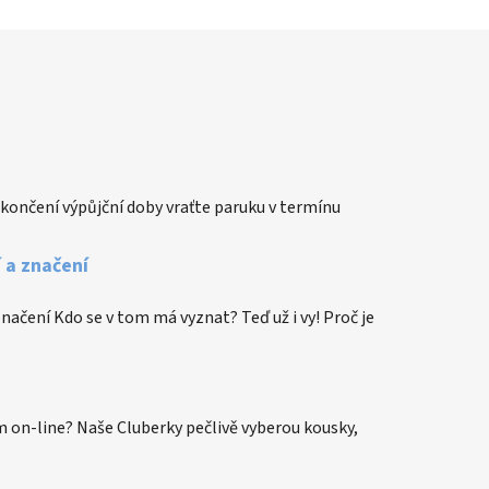
končení výpůjční doby vraťte paruku v termínu
í a značení
 značení Kdo se v tom má vyznat? Teď už i vy! Proč je
 on-line? Naše Cluberky pečlivě vyberou kousky,