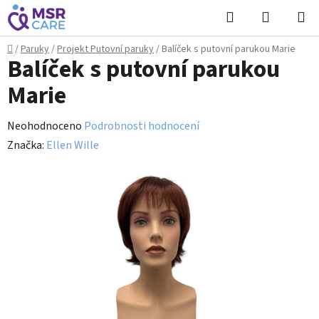
Přejít
Hledat
NÁKUPN
na
KOŠÍK
obsah
Domů
/
Paruky
/
Projekt Putovní paruky
/
Balíček s putovní parukou Marie
Balíček s putovní parukou
Marie
Průměrné
Neohodnoceno
Podrobnosti hodnocení
hodnocení
Značka:
Ellen Wille
produktu
je
0,0
z
5
hvězdiček.