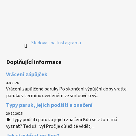
Sledovat na Instagramu
Doplňující informace
Vrácení zápůjček
4.8.2026
Vrácení zapůjčené paruky Po skončení výpůjční doby vraťte
paruku v termínu uvedeném ve smlouvě o vý...
Typy paruk, jejich podšití a značení
20.10.2025
🧵 Typy podšití paruk a jejich značení Kdo se v tom má
vyznat? Teď už i vy! Proč je důležité vědět,...
Jak si vybírat on-line?