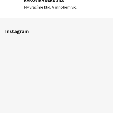
RAKOVINA BERE SÍLU
My vracíme klid. A mnohem víc.
Z
á
Instagram
p
a
t
í