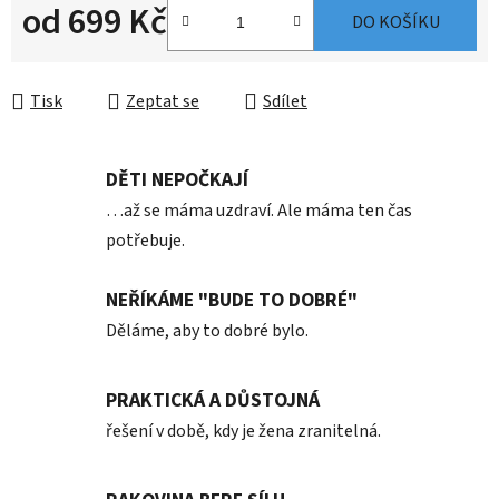
od
699 Kč
DO KOŠÍKU
Měrná cena:
Tisk
Zeptat se
Sdílet
DĚTI NEPOČKAJÍ
…až se máma uzdraví. Ale máma ten čas
potřebuje.
NEŘÍKÁME "BUDE TO DOBRÉ"
Děláme, aby to dobré bylo.
PRAKTICKÁ A DŮSTOJNÁ
řešení v době, kdy je žena zranitelná.