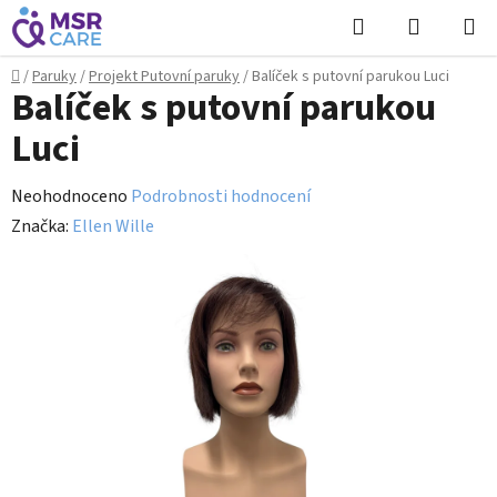
Přejít
Hledat
NÁKUPN
na
KOŠÍK
obsah
Domů
/
Paruky
/
Projekt Putovní paruky
/
Balíček s putovní parukou Luci
Balíček s putovní parukou
Luci
Průměrné
Neohodnoceno
Podrobnosti hodnocení
hodnocení
Značka:
Ellen Wille
produktu
je
0,0
z
5
hvězdiček.