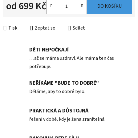
od
699 Kč
DO KOŠÍKU
Měrná cena:
Tisk
Zeptat se
Sdílet
DĚTI NEPOČKAJÍ
…až se máma uzdraví. Ale máma ten čas
potřebuje.
NEŘÍKÁME "BUDE TO DOBRÉ"
Děláme, aby to dobré bylo.
PRAKTICKÁ A DŮSTOJNÁ
řešení v době, kdy je žena zranitelná.