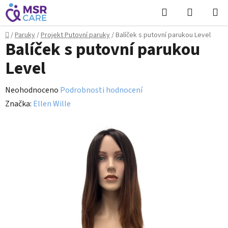
Přejít
Hledat
NÁKUPN
na
KOŠÍK
obsah
Domů
/
Paruky
/
Projekt Putovní paruky
/
Balíček s putovní parukou Level
Balíček s putovní parukou
Level
Průměrné
Neohodnoceno
Podrobnosti hodnocení
hodnocení
Značka:
Ellen Wille
produktu
je
0,0
z
5
hvězdiček.