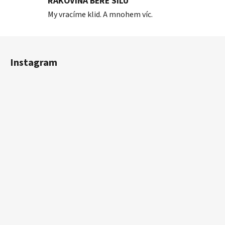
RAKOVINA BERE SÍLU
My vracíme klid. A mnohem víc.
Z
á
Instagram
p
a
t
í