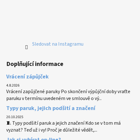
Sledovat na Instagramu
Doplňující informace
Vrácení zápůjček
4.8.2026
Vrácení zapůjčené paruky Po skončení výpůjční doby vraťte
paruku v termínu uvedeném ve smlouvě o vý...
Typy paruk, jejich podšití a značení
20.10.2025
🧵 Typy podšití paruk a jejich značení Kdo se v tom má
vyznat? Teď už i vy! Proč je důležité vědět,...
Jak si vybírat on-line?