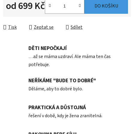
od
699 Kč
DO KOŠÍKU
Měrná cena:
Tisk
Zeptat se
Sdílet
DĚTI NEPOČKAJÍ
…až se máma uzdraví. Ale máma ten čas
potřebuje.
NEŘÍKÁME "BUDE TO DOBRÉ"
Děláme, aby to dobré bylo.
PRAKTICKÁ A DŮSTOJNÁ
řešení v době, kdy je žena zranitelná.