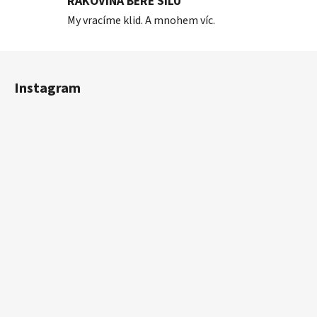
RAKOVINA BERE SÍLU
My vracíme klid. A mnohem víc.
Z
á
Instagram
p
a
t
í