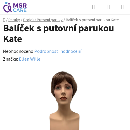
Přejít
Hledat
NÁKUPN
na
KOŠÍK
obsah
Domů
/
Paruky
/
Projekt Putovní paruky
/
Balíček s putovní parukou Kate
Balíček s putovní parukou
Kate
Průměrné
Neohodnoceno
Podrobnosti hodnocení
hodnocení
Značka:
Ellen Wille
produktu
je
0,0
z
5
hvězdiček.