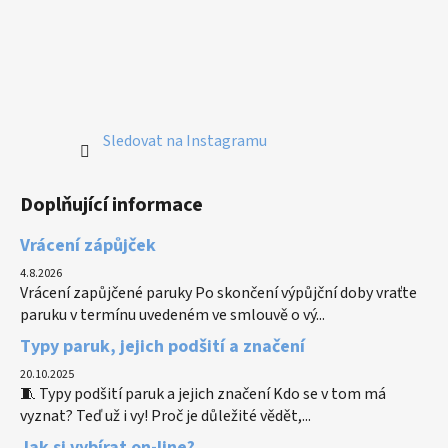
Sledovat na Instagramu
Doplňující informace
Vrácení zápůjček
4.8.2026
Vrácení zapůjčené paruky Po skončení výpůjční doby vraťte
paruku v termínu uvedeném ve smlouvě o vý...
Typy paruk, jejich podšití a značení
20.10.2025
🧵 Typy podšití paruk a jejich značení Kdo se v tom má
vyznat? Teď už i vy! Proč je důležité vědět,...
Jak si vybírat on-line?