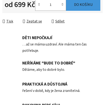
od
699 Kč
DO KOŠÍKU
Měrná cena:
Tisk
Zeptat se
Sdílet
DĚTI NEPOČKAJÍ
…až se máma uzdraví. Ale máma ten čas
potřebuje.
NEŘÍKÁME "BUDE TO DOBRÉ"
Děláme, aby to dobré bylo.
PRAKTICKÁ A DŮSTOJNÁ
řešení v době, kdy je žena zranitelná.