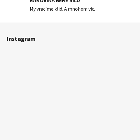
RAKOVINA BERE SÍLU
My vracíme klid. A mnohem víc.
Z
á
Instagram
p
a
t
í