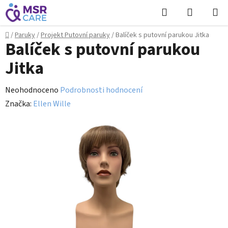
Přejít
Hledat
NÁKUPN
na
KOŠÍK
obsah
Domů
/
Paruky
/
Projekt Putovní paruky
/
Balíček s putovní parukou Jitka
Balíček s putovní parukou
Jitka
Průměrné
Neohodnoceno
Podrobnosti hodnocení
hodnocení
Značka:
Ellen Wille
produktu
je
0,0
z
5
hvězdiček.