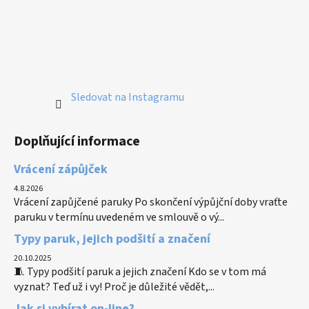
Sledovat na Instagramu
Doplňující informace
Vrácení zápůjček
4.8.2026
Vrácení zapůjčené paruky Po skončení výpůjční doby vraťte
paruku v termínu uvedeném ve smlouvě o vý...
Typy paruk, jejich podšití a značení
20.10.2025
🧵 Typy podšití paruk a jejich značení Kdo se v tom má
vyznat? Teď už i vy! Proč je důležité vědět,...
Jak si vybírat on-line?