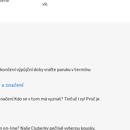
 žena
víc.
končení výpůjční doby vraťte paruku v termínu
í a značení
 značení Kdo se v tom má vyznat? Teď už i vy! Proč je
 on-line? Naše Cluberky pečlivě vyberou kousky,