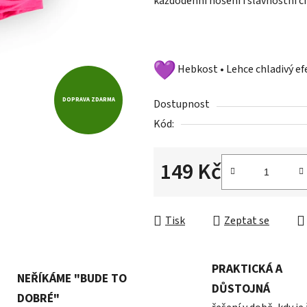
každodenní nošení i slavnostní ch
z
5
hvězdiček.
Hebkost • Lehce chladivý ef
DOPRAVA ZDARMA
Dostupnost
Kód:
149 Kč
Měrná cena:
Tisk
Zeptat se
PRAKTICKÁ A
NEŘÍKÁME "BUDE TO
DŮSTOJNÁ
DOBRÉ"