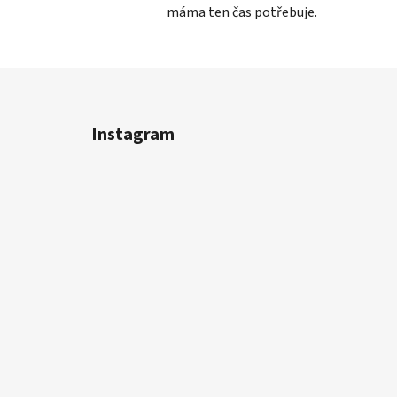
máma ten čas potřebuje.
Z
á
Instagram
p
a
t
í