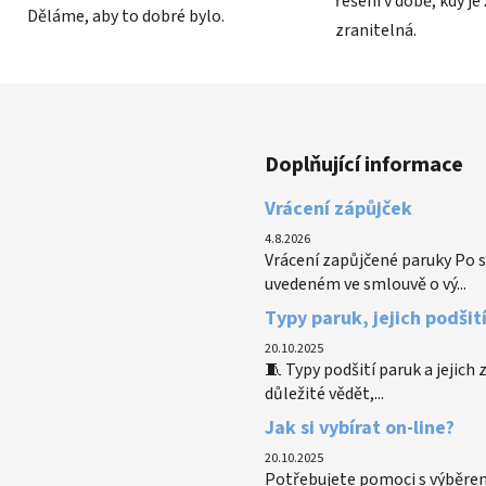
řešení v době, kdy je
Děláme, aby to dobré bylo.
zranitelná.
Doplňující informace
Vrácení zápůjček
4.8.2026
Vrácení zapůjčené paruky Po s
uvedeném ve smlouvě o vý...
Typy paruk, jejich podšit
20.10.2025
🧵 Typy podšití paruk a jejich
důležité vědět,...
Jak si vybírat on-line?
20.10.2025
Potřebujete pomoci s výběrem