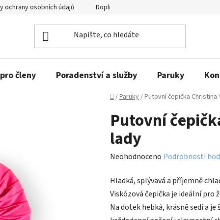
y ochrany osobních údajů
Doplňující informace
pro členy
Poradenství a služby
Paruky
Kon
Domů
/
Paruky
/
Putovní čepička Christina 
Putovní čepičk
lady
Průměrné
Neohodnoceno
Podrobnosti hod
hodnocení
Hladká, splývavá a příjemně chlad
produktu
Viskózová čepička je ideální pro ž
je
Na dotek hebká, krásně sedí a je 
0,0