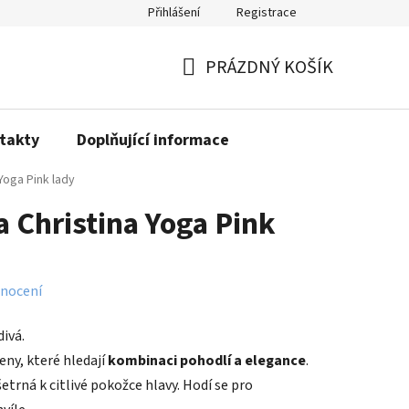
Přihlášení
Registrace
PRÁZDNÝ KOŠÍK
NÁKUPNÍ
KOŠÍK
takty
Doplňující informace
Yoga Pink lady
a Christina Yoga Pink
nocení
ivá.
eny, které hledají
kombinaci pohodlí a elegance
.
šetrná k citlivé pokožce hlavy. Hodí se pro