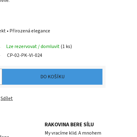
víle.
ekt • Přirozená elegance
Lze rezervovat / domluvit
(1 ks)
CP-02-PK-VI-024
DO KOŠÍKU
Sdílet
RAKOVINA BERE SÍLU
My vracíme klid. A mnohem