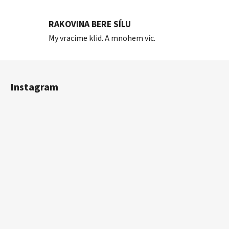
RAKOVINA BERE SÍLU
My vracíme klid. A mnohem víc.
Z
á
Instagram
p
a
t
í