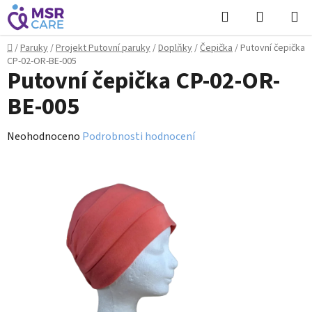
Přejít
Hledat
NÁKUPN
na
KOŠÍK
obsah
Domů
/
Paruky
/
Projekt Putovní paruky
/
Doplňky
/
Čepička
/
Putovní čepička
CP-02-OR-BE-005
Putovní čepička CP-02-OR-
BE-005
Průměrné
Neohodnoceno
Podrobnosti hodnocení
hodnocení
produktu
je
0,0
z
5
hvězdiček.