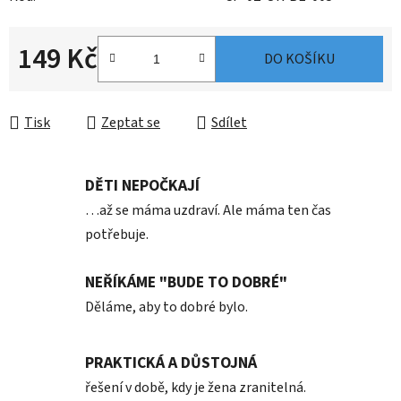
149 Kč
DO KOŠÍKU
Měrná cena:
Tisk
Zeptat se
Sdílet
DĚTI NEPOČKAJÍ
…až se máma uzdraví. Ale máma ten čas
potřebuje.
NEŘÍKÁME "BUDE TO DOBRÉ"
Děláme, aby to dobré bylo.
PRAKTICKÁ A DŮSTOJNÁ
řešení v době, kdy je žena zranitelná.