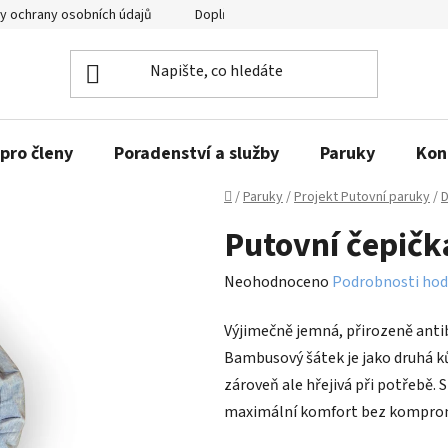
y ochrany osobních údajů
Doplňující informace
pro členy
Poradenství a služby
Paruky
Kon
Domů
/
Paruky
/
Projekt Putovní paruky
/
D
Putovní čepič
Průměrné
Neohodnoceno
Podrobnosti hod
hodnocení
Výjimečně jemná, přirozeně antiba
produktu
Bambusový šátek je jako druhá k
je
zároveň ale hřejivá při potřebě. 
0,0
maximální komfort bez kompro
z
5