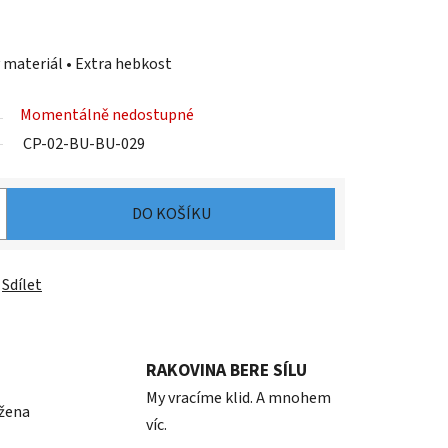
 materiál • Extra hebkost
Momentálně nedostupné
CP-02-BU-BU-029
DO KOŠÍKU
Sdílet
RAKOVINA BERE SÍLU
My vracíme klid. A mnohem
 žena
víc.