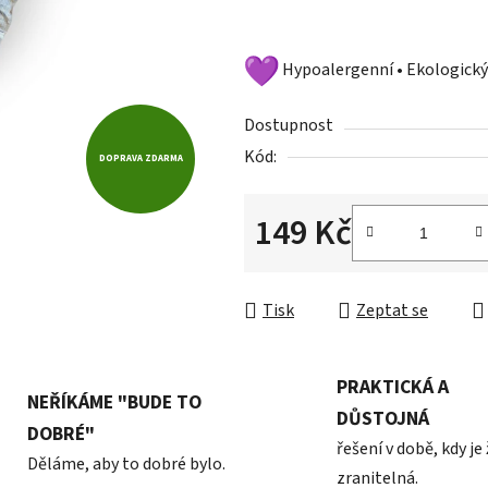
hvězdiček.
Hypoalergenní • Ekologický
Dostupnost
Kód:
DOPRAVA ZDARMA
149 Kč
Měrná cena:
Tisk
Zeptat se
PRAKTICKÁ A
NEŘÍKÁME "BUDE TO
DŮSTOJNÁ
DOBRÉ"
řešení v době, kdy je
Děláme, aby to dobré bylo.
zranitelná.