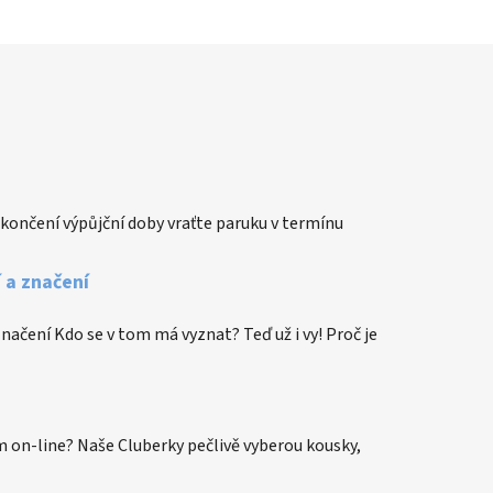
končení výpůjční doby vraťte paruku v termínu
í a značení
 značení Kdo se v tom má vyznat? Teď už i vy! Proč je
 on-line? Naše Cluberky pečlivě vyberou kousky,