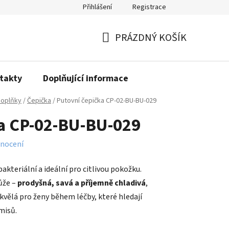
Přihlášení
Registrace
PRÁZDNÝ KOŠÍK
NÁKUPNÍ
KOŠÍK
takty
Doplňující informace
oplňky
/
Čepička
/
Putovní čepička CP-02-BU-BU-029
ka CP-02-BU-BU-029
nocení
kteriální a ideální pro citlivou pokožku.
ůže –
prodyšná, savá a příjemně chladivá
,
Skvělá pro ženy během léčby, které hledají
misů.