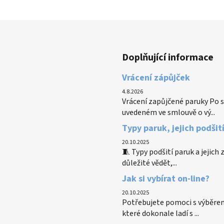
Doplňující informace
Vrácení zápůjček
4.8.2026
Vrácení zapůjčené paruky Po s
uvedeném ve smlouvě o vý...
Typy paruk, jejich podšit
20.10.2025
🧵 Typy podšití paruk a jejich
důležité vědět,...
Jak si vybírat on-line?
20.10.2025
Potřebujete pomoci s výběrem
které dokonale ladí s ...