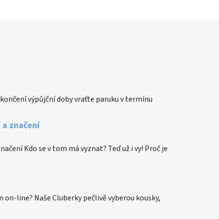
končení výpůjční doby vraťte paruku v termínu
í a značení
 značení Kdo se v tom má vyznat? Teď už i vy! Proč je
 on-line? Naše Cluberky pečlivě vyberou kousky,