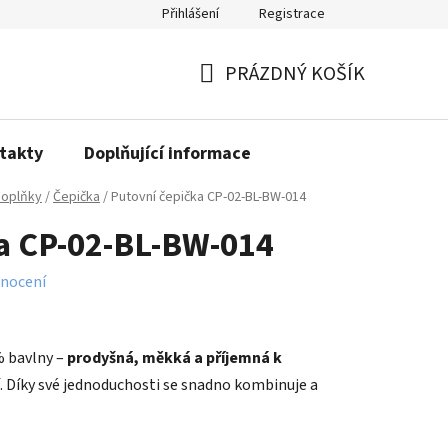
Přihlášení
Registrace
PRÁZDNÝ KOŠÍK
NÁKUPNÍ
KOŠÍK
takty
Doplňující informace
oplňky
/
Čepička
/
Putovní čepička CP-02-BL-BW-014
ka CP-02-BL-BW-014
nocení
% bavlny –
prodyšná, měkká a příjemná k
. Díky své jednoduchosti se snadno kombinuje a