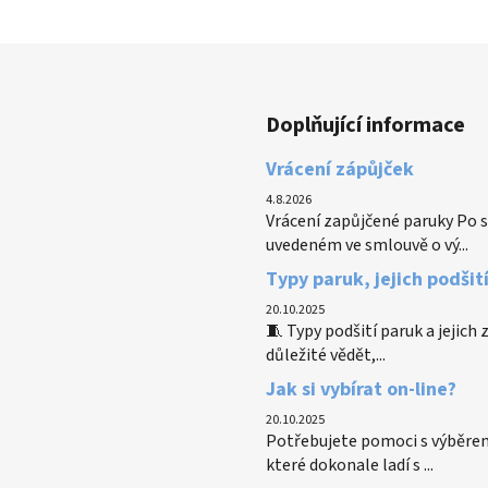
Doplňující informace
Vrácení zápůjček
4.8.2026
Vrácení zapůjčené paruky Po s
uvedeném ve smlouvě o vý...
Typy paruk, jejich podšit
20.10.2025
🧵 Typy podšití paruk a jejich
důležité vědět,...
Jak si vybírat on-line?
20.10.2025
Potřebujete pomoci s výběrem
které dokonale ladí s ...