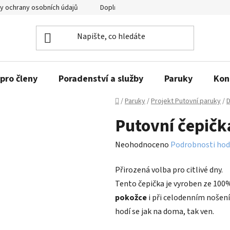
y ochrany osobních údajů
Doplňující informace
pro členy
Poradenství a služby
Paruky
Kon
Domů
/
Paruky
/
Projekt Putovní paruky
/
D
Putovní čepič
Průměrné
Neohodnoceno
Podrobnosti hod
hodnocení
Přirozená volba pro citlivé dny.
produktu
Tento čepička je vyroben ze 100
je
pokožce
i při celodenním nošení
0,0
hodí se jak na doma, tak ven.
z
5