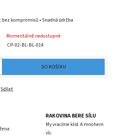
st bez kompromisů • Snadná údržba
Momentálně nedostupné
CP-02-BL-BL-014
DO KOŠÍKU
Sdílet
RAKOVINA BERE SÍLU
My vracíme klid. A mnohem
 žena
víc.