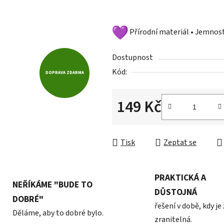
hvězdiček.
Přírodní materiál • Jemno
Dostupnost
Kód:
DOPRAVA ZDARMA
149 Kč
Měrná cena:
Tisk
Zeptat se
PRAKTICKÁ A
NEŘÍKÁME "BUDE TO
DŮSTOJNÁ
DOBRÉ"
řešení v době, kdy je
Děláme, aby to dobré bylo.
zranitelná.