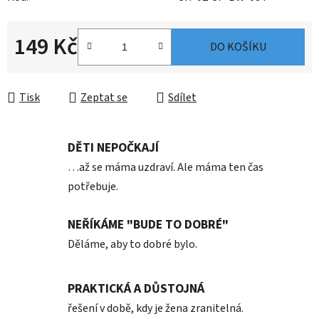
149 Kč
DO KOŠÍKU
Měrná cena:
Tisk
Zeptat se
Sdílet
DĚTI NEPOČKAJÍ
…až se máma uzdraví. Ale máma ten čas
potřebuje.
NEŘÍKÁME "BUDE TO DOBRÉ"
Děláme, aby to dobré bylo.
PRAKTICKÁ A DŮSTOJNÁ
řešení v době, kdy je žena zranitelná.