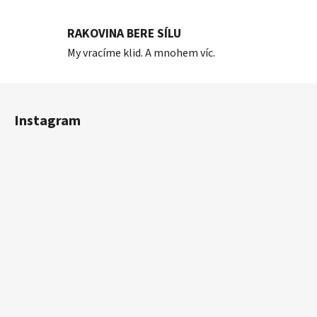
RAKOVINA BERE SÍLU
My vracíme klid. A mnohem víc.
Z
á
Instagram
p
a
t
í