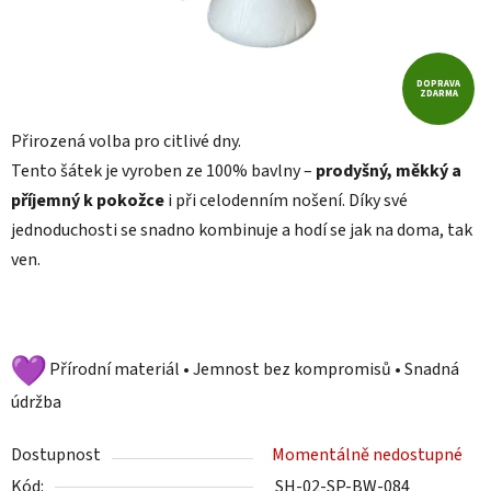
DOPRAVA
ZDARMA
Přirozená volba pro citlivé dny.
Tento šátek je vyroben ze 100% bavlny –
prodyšný, měkký a
příjemný k pokožce
i při celodenním nošení. Díky své
jednoduchosti se snadno kombinuje a hodí se jak na doma, tak
ven.
Přírodní materiál • Jemnost bez kompromisů • Snadná
údržba
Dostupnost
Momentálně nedostupné
Kód:
SH-02-SP-BW-084