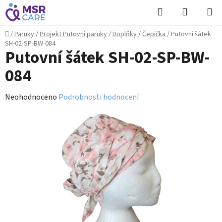
Přejít
Hledat
NÁKUPN
na
KOŠÍK
obsah
Domů
/
Paruky
/
Projekt Putovní paruky
/
Doplňky
/
Čepička
/
Putovní šátek
SH-02-SP-BW-084
Putovní šátek SH-02-SP-BW-
084
Průměrné
Neohodnoceno
Podrobnosti hodnocení
hodnocení
produktu
je
0,0
z
5
hvězdiček.